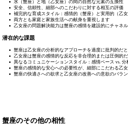
水（蟹座）と地（乙女座）の間の自然な元素の互換性
安全、信頼性、細部へのこだわりに対する相互の評価
補完的な育成スタイル：感情的（蟹座）と実用的（乙女
両方とも家庭と家族生活への献身を重視します
乙女座の問題解決能力は蟹座の感情を建設的にチャネル
潜在的な課題
蟹座は乙女座の分析的なアプローチを過度に批判的だと
乙女座は蟹座の感情的な反応を非合理的または圧倒的だ
異なるコミュニケーションスタイル：感情ベース vs. 分
蟹座の感情的な安心への必要性が、細部にこだわる乙女
蟹座の快適さへの欲求と乙女座の改善への意欲のバラン
蟹座のその他の相性