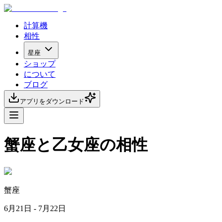
計算機
相性
星座
ショップ
について
ブログ
アプリをダウンロード
蟹座と乙女座の相性
蟹座
6月21日 - 7月22日