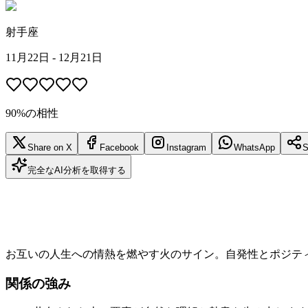
射手座
11月22日 - 12月21日
90%の相性
Share on X
Facebook
Instagram
WhatsApp
S
完全なAI分析を取得する
お互いの人生への情熱を燃やす火のサイン。自発性とポジテ
関係の強み