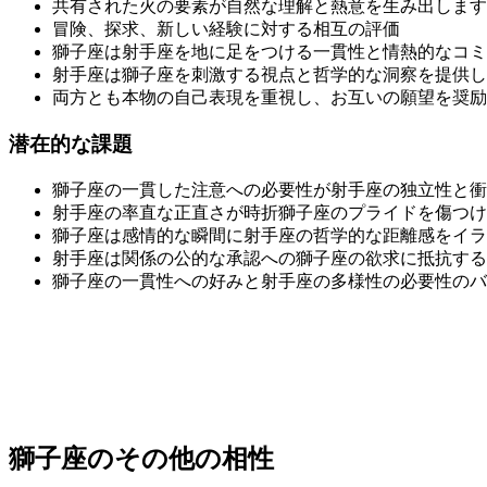
共有された火の要素が自然な理解と熱意を生み出します
冒険、探求、新しい経験に対する相互の評価
獅子座は射手座を地に足をつける一貫性と情熱的なコミ
射手座は獅子座を刺激する視点と哲学的な洞察を提供し
両方とも本物の自己表現を重視し、お互いの願望を奨励
潜在的な課題
獅子座の一貫した注意への必要性が射手座の独立性と衝
射手座の率直な正直さが時折獅子座のプライドを傷つけ
獅子座は感情的な瞬間に射手座の哲学的な距離感をイラ
射手座は関係の公的な承認への獅子座の欲求に抵抗する
獅子座の一貫性への好みと射手座の多様性の必要性のバ
獅子座のその他の相性