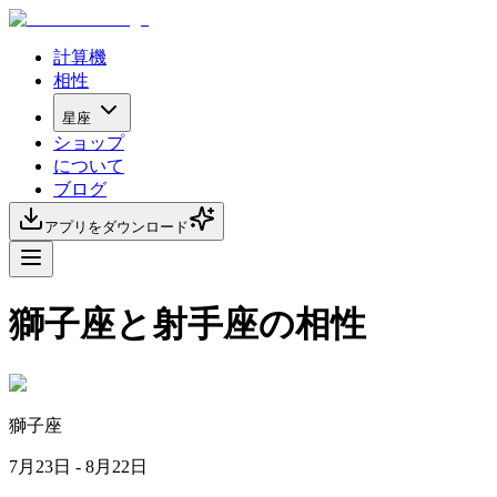
計算機
相性
星座
ショップ
について
ブログ
アプリをダウンロード
獅子座と射手座の相性
獅子座
7月23日 - 8月22日