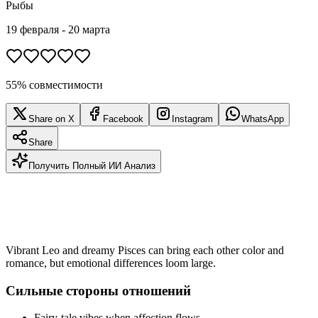
Рыбы
19 февраля - 20 марта
55% совместимости
Share on X
Facebook
Instagram
WhatsApp
Share
Получить Полный ИИ Анализ
Vibrant Leo and dreamy Pisces can bring each other color and
romance, but emotional differences loom large.
Сильные стороны отношений
Fairy-tale vibes when affection flows