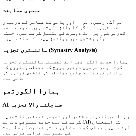
عنصری مطابقت
ہم آگ، زمین، ہوا، اور پانی کے عناصر کے درمیان
قدرتی ہم آہنگی کا جائزہ لیتے ہیں۔ کچھ عناصر
قدرتی طور پر ایک دوسرے کی تکمیل کرتے ہیں، جبکہ
دیگر رشتوں میں چیلنجز پیدا کر سکتے ہیں۔
سائنسٹری تجزیہ (Synastry Analysis)
ہمارا جدید الگورتھم ایک تفصیلی سائنسٹری تجزیہ
کرتا ہے، جس میں دونوں بروج کے مختلف پہلوؤں کا
موازنہ کرکے ایک جامع مطابقت کی تشخیص فراہم کی
جاتی ہے۔
ہمارا الگورتھم
AI سے چلنے والا تجزیہ
ہم ہزاروں کامیاب رشتوں اور نجومی نمونوں کا تجزیہ
کرنے کے لیے جدید مصنوعی ذہانت (AI) کا استعمال
کرتے ہیں، جو آپ کو درست اور ذاتی نوعیت کی مطابقت
کی بصیرتیں فراہم کرتی ہے۔