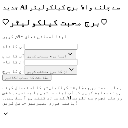
جدید AI سے چلنے والا برج کیلکولیٹر
برج محبت کیلکولیٹر
اپنا آسمانی تعلق تلاش کریں
آپ کا نام
آپ کا برج
اپنا برج منتخب کریں
ان کا نام
ان کا برج
ان کا برج منتخب کریں
مطابقت کا حساب لگائیں
ہمارے مفت برج مطابقت کیلکولیٹر کا استعمال کرتے
ہوئے معلوم کریں کہ آپ اپنے ساتھی یا پسندیدہ شخص
کے ساتھ کتنے ہم آہنگ ہیں۔ AI اور علم نجوم سے تقویت
یافتہ فوری بصیرتیں حاصل کریں!