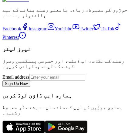
جوڑوں کو مضبوط، زیادہ بامعنی رشتے بنانے کے لیے
بااختیار بنانا۔
Facebook
Instagram
YouTube
Twitter
TikTok
Pinterest
نیوز لیٹر
رشتے کے نکات، اپ ڈیٹس، اور خصوصی پیشکشیں وصول
کرنے کے لیے سبسکرائب کریں۔
Email address
Sign Up Now
ہماری ایپ ڈاؤن لوڈ کریں
ہماری جوڑوں کی ایپ کے ساتھ اپنے رشتے کو مضبوط
رکھیں۔