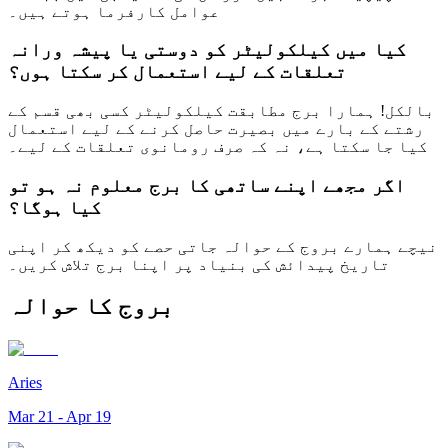
عوامل کارفرما ہوتے ہیں۔
کیا میں کیلکولیٹر کو دوستی یا پیشہ ورانہ
تعلقات کے لیے استعمال کر سکتا ہوں؟
بالکل! ہمارا برج مطابقت کیلکولیٹر کسی بھی قسم کے
رشتے کے بارے میں بصیرت حاصل کرنے کے لیے استعمال
کیا جا سکتا ہے، نہ کہ صرف رومانوی تعلقات کے لیے۔
اگر مجھے اپنے ساتھی کا برج معلوم نہ ہو تو
کیا ہوگا؟
نیچے ہمارے بروج کے حوالہ جاتی حصے کو دیکھ کر اپنی
تاریخ پیدائش کی بنیاد پر اپنا برج تلاش کریں۔
بروج کا حوالہ
Aries
Mar 21 - Apr 19