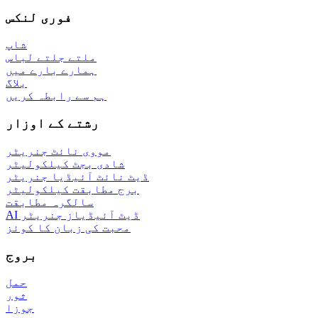
فوری لنکس
شاپ
ملتے جلتے لباس
ہمارے بارے میں
بلاگ
ہم سے رابطہ کریں
رشتے کے اوزار
مووی نائٹ جنریٹر
شادی بجٹ کیلکولیٹر
ڈیٹ نائٹ آئیڈیا جنریٹر
برج مطابقت کیلکولیٹر
سالگرہ مطابقت
AI ڈیٹ آئیڈیاز جنریٹر
محبت کی زبان کا کوئز
بروج
حمل
ثور
جوزا