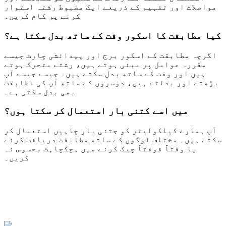
مواصلات اور تفہیم کے ذریعے ایک مضبوط رشتہ استوار
کرنے پر کام کریں۔
کیا مطابقت کا اسکور وقت کے ساتھ بدل سکتا ہے؟
اگرچہ مطابقت کے اسکور برج اور پیدائشی چارٹ جیسے
مقررہ عوامل پر مبنی ہوتے ہیں، رشتے متحرک ہوتے
ہیں اور وقت کے ساتھ بدل سکتے ہیں۔ جیسے جیسے آپ
بڑھتے اور بدلتے ہیں، دوسروں کے ساتھ آپ کی مطابقت
بھی بدل سکتی ہے۔
میں اسے کتنی بار استعمال کر سکتا ہوں؟
آپ ہمارے کیلکولیٹر کو جتنی بار چاہیں استعمال کر
سکتے ہیں۔ مختلف لوگوں کے ساتھ مطابقت دریافت کرنے
یا وقتاً فوقتاً چیک کرنے میں ہچکچاہٹ محسوس نہ
کریں۔