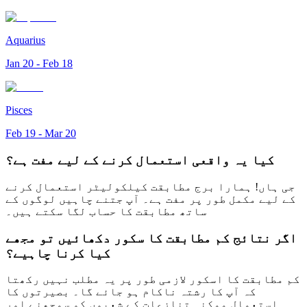
Aquarius
Jan 20 - Feb 18
Pisces
Feb 19 - Mar 20
کیا یہ واقعی استعمال کرنے کے لیے مفت ہے؟
جی ہاں! ہمارا برج مطابقت کیلکولیٹر استعمال کرنے
کے لیے مکمل طور پر مفت ہے۔ آپ جتنے چاہیں لوگوں کے
ساتھ مطابقت کا حساب لگا سکتے ہیں۔
اگر نتائج کم مطابقت کا سکور دکھائیں تو مجھے
کیا کرنا چاہیے؟
کم مطابقت کا اسکور لازمی طور پر یہ مطلب نہیں رکھتا
کہ آپ کا رشتہ ناکام ہو جائے گا۔ بصیرتوں کا
استعمال ممکنہ تنازعات کے شعبوں کو سمجھنے اور