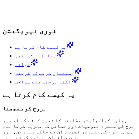
فوری نیویگیشن
یہ کیسے کام کرتا ہے
ہمارا الگورتھم
فوائد
استعمال کرنے کا طریقہ
اکثر پوچھے گئے سوالات
یہ کیسے کام کرتا ہے
بروج کو سمجھنا
ہمارا کیلکولیٹر مطابقت کا تعین کرنے کے لیے ہر
برج کی منفرد خصوصیات اور خصائل کا تجزیہ کرتا ہے۔
ہم ہر برج کی بنیادی فطرت، ان کے حاکم سیاروں، اور
عنصری اثرات پر غور کرتے ہیں۔