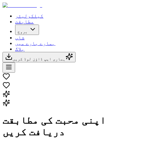
کیلکولیٹر
مطابقت
بروج
شاپ
ہمارے بارے میں
بلاگ
ہماری ایپ ڈاؤن لوڈ کریں
اپنی محبت کی مطابقت
دریافت کریں