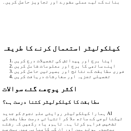
بنانے کے لیے عملی مشورے اور تجاویز حاصل کریں۔
کیلکولیٹر استعمال کرنے کا طریقہ
اپنا برج اور پیدائش کی تفصیلات درج کریں
اپنے ساتھی کا برج اور معلومات شامل کریں
فوری مطابقت کے نتائج اور بصیرتیں حاصل کریں
تفصیلی تجزیہ اور سفارشات دریافت کریں
اکثر پوچھے گئے سوالات
مطابقت کا کیلکولیٹر کتنا درست ہے؟
ہمارا کیلکولیٹر روایتی علم نجوم کو جدید AI
ٹیکنالوجی کے ساتھ ملا کر انتہائی درست مطابقت کی
تشخیص فراہم کرتا ہے۔ تاہم، یاد رکھیں کہ رشتے
پیچیدہ ہوتے ہیں اور ان کی کامیابی میں بہت سے