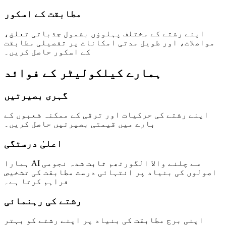
مطابقت کے اسکور
اپنے رشتے کے مختلف پہلوؤں بشمول جذباتی تعلق،
مواصلات، اور طویل مدتی امکانات پر تفصیلی مطابقت
کے اسکور حاصل کریں۔
ہمارے کیلکولیٹر کے فوائد
گہری بصیرتیں
اپنے رشتے کی حرکیات اور ترقی کے ممکنہ شعبوں کے
بارے میں قیمتی بصیرتیں حاصل کریں۔
اعلیٰ درستگی
ہمارا AI سے چلنے والا الگورتھم ثابت شدہ نجومی
اصولوں کی بنیاد پر انتہائی درست مطابقت کی تشخیص
فراہم کرتا ہے۔
رشتے کی رہنمائی
اپنی برج مطابقت کی بنیاد پر اپنے رشتے کو بہتر