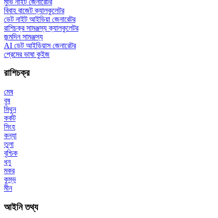
মুভি নাইট জেনারেটর
বিবাহ বাজেট ক্যালকুলেটর
ডেট নাইট আইডিয়া জেনারেটর
রাশিচক্র সামঞ্জস্য ক্যালকুলেটর
জন্মদিন সামঞ্জস্য
AI ডেট আইডিয়াস জেনারেটর
প্রেমের ভাষা কুইজ
রাশিচক্র
মেষ
বৃষ
মিথুন
কর্কট
সিংহ
কন্যা
তুলা
বৃশ্চিক
ধনু
মকর
কুম্ভ
মীন
আইনি তথ্য