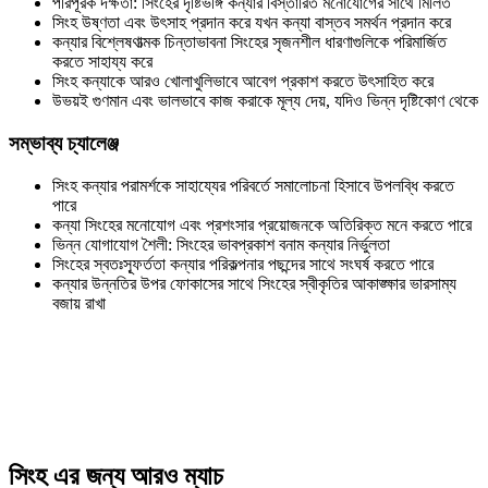
পরিপূরক দক্ষতা: সিংহের দৃষ্টিভঙ্গি কন্যার বিস্তারিত মনোযোগের সাথে মিলিত
সিংহ উষ্ণতা এবং উৎসাহ প্রদান করে যখন কন্যা বাস্তব সমর্থন প্রদান করে
কন্যার বিশ্লেষণাত্মক চিন্তাভাবনা সিংহের সৃজনশীল ধারণাগুলিকে পরিমার্জিত
করতে সাহায্য করে
সিংহ কন্যাকে আরও খোলাখুলিভাবে আবেগ প্রকাশ করতে উৎসাহিত করে
উভয়ই গুণমান এবং ভালভাবে কাজ করাকে মূল্য দেয়, যদিও ভিন্ন দৃষ্টিকোণ থেকে
সম্ভাব্য চ্যালেঞ্জ
সিংহ কন্যার পরামর্শকে সাহায্যের পরিবর্তে সমালোচনা হিসাবে উপলব্ধি করতে
পারে
কন্যা সিংহের মনোযোগ এবং প্রশংসার প্রয়োজনকে অতিরিক্ত মনে করতে পারে
ভিন্ন যোগাযোগ শৈলী: সিংহের ভাবপ্রকাশ বনাম কন্যার নির্ভুলতা
সিংহের স্বতঃস্ফূর্ততা কন্যার পরিকল্পনার পছন্দের সাথে সংঘর্ষ করতে পারে
কন্যার উন্নতির উপর ফোকাসের সাথে সিংহের স্বীকৃতির আকাঙ্ক্ষার ভারসাম্য
বজায় রাখা
সিংহ এর জন্য আরও ম্যাচ