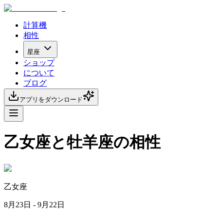
計算機
相性
星座
ショップ
について
ブログ
アプリをダウンロード
乙女座と牡羊座の相性
乙女座
8月23日 - 9月22日