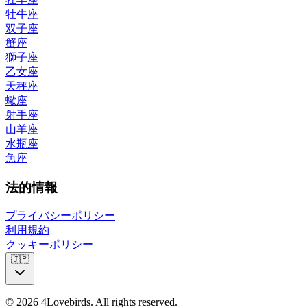
牡牛座
双子座
蟹座
獅子座
乙女座
天秤座
蠍座
射手座
山羊座
水瓶座
魚座
法的情報
プライバシーポリシー
利用規約
クッキーポリシー
🇯🇵
© 2026 4Lovebirds. All rights reserved.