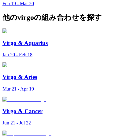
Feb 19 - Mar 20
他のvirgoの組み合わせを探す
Virgo
&
Aquarius
Jan 20 - Feb 18
Virgo
&
Aries
Mar 21 - Apr 19
Virgo
&
Cancer
Jun 21 - Jul 22