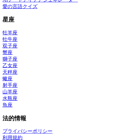
愛の言語クイズ
星座
牡羊座
牡牛座
双子座
蟹座
獅子座
乙女座
天秤座
蠍座
射手座
山羊座
水瓶座
魚座
法的情報
プライバシーポリシー
利用規約