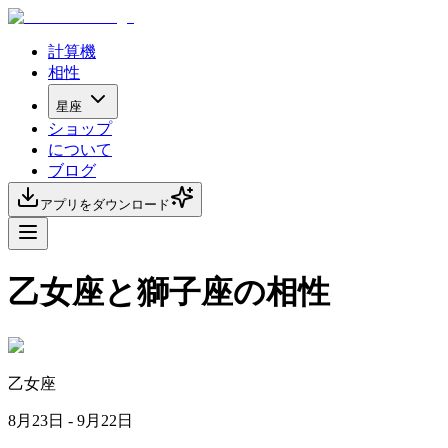
計算機
相性
星座
ショップ
について
ブログ
アプリをダウンロード
乙女座と獅子座の相性
乙女座
8月23日 - 9月22日