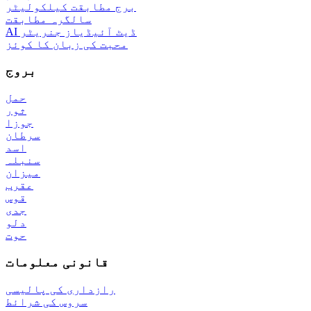
برج مطابقت کیلکولیٹر
سالگرہ مطابقت
AI ڈیٹ آئیڈیاز جنریٹر
محبت کی زبان کا کوئز
بروج
حمل
ثور
جوزا
سرطان
اسد
سنبلہ
میزان
عقرب
قوس
جدی
دلو
حوت
قانونی معلومات
رازداری کی پالیسی
سروس کی شرائط