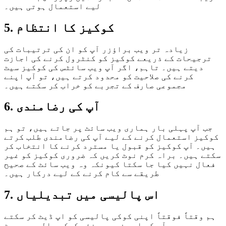
لیے استعمال ہوتی ہیں۔
5. کوکیز کا انتظام
زیادہ تر ویب براؤزر آپ کو ان کی ترتیبات کی
ترجیحات کے ذریعے کوکیز کو کنٹرول کرنے کی اجازت
دیتے ہیں۔ تاہم، اگر آپ ویب سائٹس کی کوکیز سیٹ
کرنے کی صلاحیت کو محدود کرتے ہیں، تو آپ اپنے
مجموعی صارف کے تجربے کو خراب کر سکتے ہیں۔
6. آپ کی رضامندی
جب آپ پہلی بار ہماری ویب سائٹ پر جاتے ہیں، تو ہم
کوکیز استعمال کرنے کے لیے آپ کی رضامندی طلب کرتے
ہیں۔ آپ کوکیز کو قبول یا مسترد کرنے کا انتخاب کر
سکتے ہیں۔ براہ کرم نوٹ کریں کہ ضروری کوکیز کو غیر
فعال نہیں کیا جا سکتا کیونکہ وہ ویب سائٹ کے صحیح
طریقے سے کام کرنے کے لیے درکار ہیں۔
7. اس پالیسی میں تبدیلیاں
ہم وقتاً فوقتاً اپنی کوکی پالیسی کو اپ ڈیٹ کر سکتے
ہیں۔ ہم آپ کو اس صفحہ پر نئی کوکی پالیسی پوسٹ