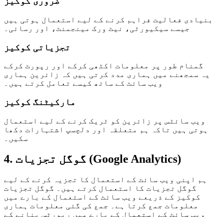
ضروری کوکیز
بنیادی فعالیت فراہم کرنے کے لیے استعمال ہوتی ہیں
جیسے سیکیورٹی، نیٹ ورک مینجمنٹ، اور رسائی۔
تجزیاتی کوکیز
گمنام طور پر معلومات اکٹھی کرکے اور رپورٹ کرکے
یہ سمجھنے میں ہماری مدد کرتی ہیں کہ زائرین ہماری
ویب سائٹ کے ساتھ کیسے تعامل کرتے ہیں۔
مارکیٹنگ کوکیز
ویب سائٹس پر زائرین کو ٹریک کرنے کے لیے استعمال
ہوتی ہیں تاکہ ہم متعلقہ اور دلچسپ اشتہارات دکھا
سکیں۔
4. گوگل تجزیات (Google Analytics)
ہم اپنی ویب سائٹ کے استعمال کا تجزیہ کرنے کے لیے
گوگل تجزیات کا استعمال کرتے ہیں۔ گوگل تجزیات
کوکیز کے ذریعے ویب سائٹ کے استعمال کے بارے میں
معلومات جمع کرتا ہے۔ جمع کی گئی معلومات ہماری
ویب سائٹ کے استعمال کے بارے میں رپورٹس بنانے کے