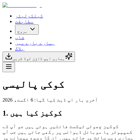
کیلکولیٹر
مطابقت
بروج
شاپ
ہمارے بارے میں
بلاگ
ہماری ایپ ڈاؤن لوڈ کریں
کوکی پالیسی
آخری بار اپ ڈیٹ کیا گیا:
6 اگست، 2026
1. کوکیز کیا ہیں
کوکیز چھوٹی ٹیکسٹ فائلیں ہوتی ہیں جو آپ کے
کمپیوٹر یا موبائل ڈیوائس پر رکھی جاتی ہیں جب آپ
ہماری ویب سائٹ پر جاتے ہیں۔ ان کا وسیع پیمانے پر