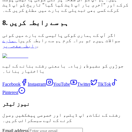
کرکے اور "آخری بار اپ ڈیٹ کیا گیا" تاریخ کو اپ ڈیٹ
کرکے کسی بھی تبدیلی کے بارے میں مطلع کریں گے۔
8. ہم سے رابطہ کریں
اگر آپ کے ہماری کوکی پالیسی کے بارے میں کوئی
سوالات ہیں، تو براہ کرم ہم سے رابطہ کریں:
ہمارے
.
رابطہ صفحہ پر
جوڑوں کو مضبوط، زیادہ بامعنی رشتے بنانے کے لیے
بااختیار بنانا۔
Facebook
Instagram
YouTube
Twitter
TikTok
Pinterest
نیوز لیٹر
رشتے کے نکات، اپ ڈیٹس، اور خصوصی پیشکشیں وصول
کرنے کے لیے سبسکرائب کریں۔
Email address