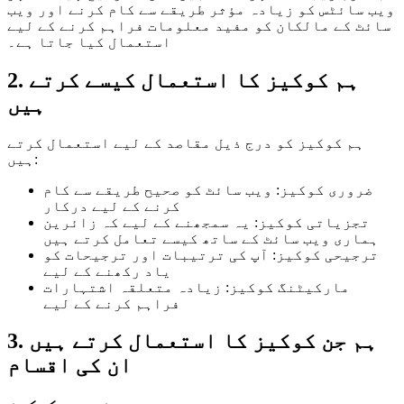
ویب سائٹس کو زیادہ مؤثر طریقے سے کام کرنے اور ویب
سائٹ کے مالکان کو مفید معلومات فراہم کرنے کے لیے
استعمال کیا جاتا ہے۔
2. ہم کوکیز کا استعمال کیسے کرتے
ہیں
ہم کوکیز کو درج ذیل مقاصد کے لیے استعمال کرتے
ہیں:
ضروری کوکیز: ویب سائٹ کو صحیح طریقے سے کام
کرنے کے لیے درکار
تجزیاتی کوکیز: یہ سمجھنے کے لیے کہ زائرین
ہماری ویب سائٹ کے ساتھ کیسے تعامل کرتے ہیں
ترجیحی کوکیز: آپ کی ترتیبات اور ترجیحات کو
یاد رکھنے کے لیے
مارکیٹنگ کوکیز: زیادہ متعلقہ اشتہارات
فراہم کرنے کے لیے
3. ہم جن کوکیز کا استعمال کرتے ہیں
ان کی اقسام