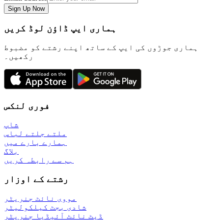
Sign Up Now
ہماری ایپ ڈاؤن لوڈ کریں
ہماری جوڑوں کی ایپ کے ساتھ اپنے رشتے کو مضبوط
رکھیں۔
فوری لنکس
شاپ
ملتے جلتے لباس
ہمارے بارے میں
بلاگ
ہم سے رابطہ کریں
رشتے کے اوزار
مووی نائٹ جنریٹر
شادی بجٹ کیلکولیٹر
ڈیٹ نائٹ آئیڈیا جنریٹر