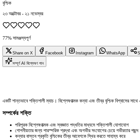
বৃশ্চিক
২৩ অক্টোবর - ২১ নভেম্বর
77% সামঞ্জস্যপূর্ণ
Share on X
Facebook
Instagram
WhatsApp
S
সম্পূর্ণ AI বিশ্লেষণ পান
একটি শান্তভাবে শক্তিশালী ম্যাচ। বিশ্লেষণাত্মক কন্যা এবং তীব্র বৃশ্চিক বিশ্বাসের সা
সম্পর্কের শক্তি
পরিপূরক বিশ্লেষণাত্মক এবং স্বজ্ঞাত পদ্ধতির মাধ্যমে শক্তিশালী যোগাযোগ
গোপনীয়তার জন্য পারস্পরিক শ্রদ্ধা এবং অগভীর সংযোগের চেয়ে গভীরতার পছন্দ
কন্যার বাস্তব প্রকৃতি বৃশ্চিকের তীব্র আবেগকে স্থির করতে সাহায্য করে