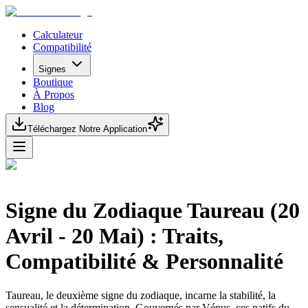
Calculateur
Compatibilité
Signes
Boutique
À Propos
Blog
Téléchargez Notre Application
Signe du Zodiaque Taureau (20
Avril - 20 Mai) : Traits,
Compatibilité & Personnalité
Taureau, le deuxième signe du zodiaque, incarne la stabilité, la
sensualité et la détermination. Gouvernés par Vénus, ces natifs du