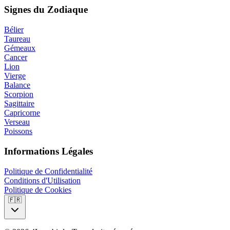
Signes du Zodiaque
Bélier
Taureau
Gémeaux
Cancer
Lion
Vierge
Balance
Scorpion
Sagittaire
Capricorne
Verseau
Poissons
Informations Légales
Politique de Confidentialité
Conditions d'Utilisation
Politique de Cookies
🇫🇷