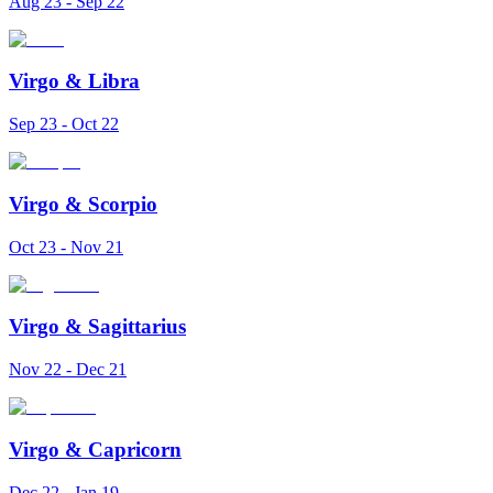
Aug 23 - Sep 22
Virgo
&
Libra
Sep 23 - Oct 22
Virgo
&
Scorpio
Oct 23 - Nov 21
Virgo
&
Sagittarius
Nov 22 - Dec 21
Virgo
&
Capricorn
Dec 22 - Jan 19