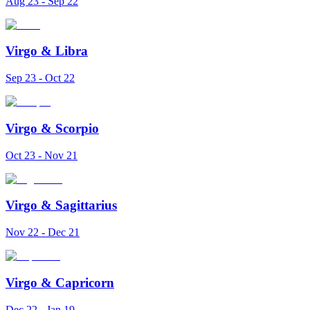
Aug 23 - Sep 22
Virgo
&
Libra
Sep 23 - Oct 22
Virgo
&
Scorpio
Oct 23 - Nov 21
Virgo
&
Sagittarius
Nov 22 - Dec 21
Virgo
&
Capricorn
Dec 22 - Jan 19