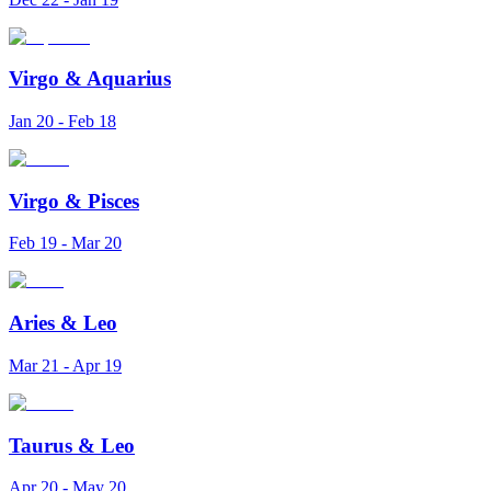
Virgo
&
Aquarius
Jan 20 - Feb 18
Virgo
&
Pisces
Feb 19 - Mar 20
Aries
&
Leo
Mar 21 - Apr 19
Taurus
&
Leo
Apr 20 - May 20