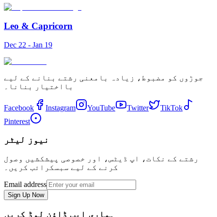
Leo
&
Capricorn
Dec 22 - Jan 19
جوڑوں کو مضبوط، زیادہ بامعنی رشتے بنانے کے لیے
بااختیار بنانا۔
Facebook
Instagram
YouTube
Twitter
TikTok
Pinterest
نیوز لیٹر
رشتے کے نکات، اپ ڈیٹس، اور خصوصی پیشکشیں وصول
کرنے کے لیے سبسکرائب کریں۔
Email address
Sign Up Now
ہماری ایپ ڈاؤن لوڈ کریں