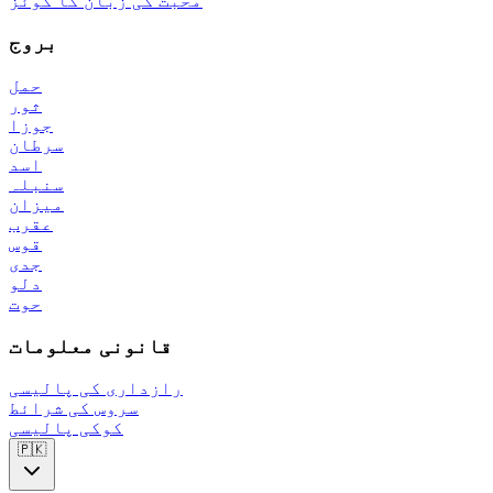
محبت کی زبان کا کوئز
بروج
حمل
ثور
جوزا
سرطان
اسد
سنبلہ
میزان
عقرب
قوس
جدی
دلو
حوت
قانونی معلومات
رازداری کی پالیسی
سروس کی شرائط
کوکی پالیسی
🇵🇰