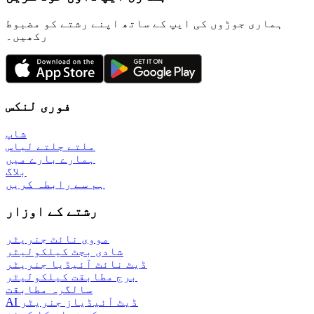
ہماری جوڑوں کی ایپ کے ساتھ اپنے رشتے کو مضبوط
رکھیں۔
فوری لنکس
شاپ
ملتے جلتے لباس
ہمارے بارے میں
بلاگ
ہم سے رابطہ کریں
رشتے کے اوزار
مووی نائٹ جنریٹر
شادی بجٹ کیلکولیٹر
ڈیٹ نائٹ آئیڈیا جنریٹر
برج مطابقت کیلکولیٹر
سالگرہ مطابقت
AI ڈیٹ آئیڈیاز جنریٹر