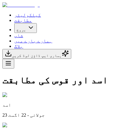
کیلکولیٹر
مطابقت
بروج
شاپ
ہمارے بارے میں
بلاگ
ہماری ایپ ڈاؤن لوڈ کریں
اسد اور قوس کی مطابقت
اسد
23 جولائی - 22 اگست