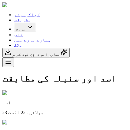
کیلکولیٹر
مطابقت
بروج
شاپ
ہمارے بارے میں
بلاگ
ہماری ایپ ڈاؤن لوڈ کریں
اسد اور سنبلہ کی مطابقت
اسد
23 جولائی - 22 اگست