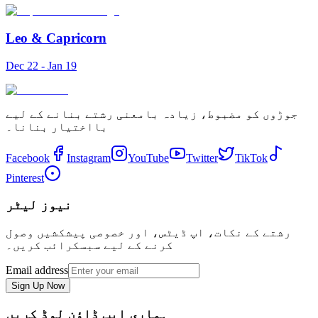
Leo
&
Capricorn
Dec 22 - Jan 19
جوڑوں کو مضبوط، زیادہ بامعنی رشتے بنانے کے لیے
بااختیار بنانا۔
Facebook
Instagram
YouTube
Twitter
TikTok
Pinterest
نیوز لیٹر
رشتے کے نکات، اپ ڈیٹس، اور خصوصی پیشکشیں وصول
کرنے کے لیے سبسکرائب کریں۔
Email address
Sign Up Now
ہماری ایپ ڈاؤن لوڈ کریں