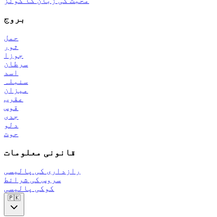
محبت کی زبان کا کوئز
بروج
حمل
ثور
جوزا
سرطان
اسد
سنبلہ
میزان
عقرب
قوس
جدی
دلو
حوت
قانونی معلومات
رازداری کی پالیسی
سروس کی شرائط
کوکی پالیسی
🇵🇰