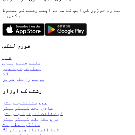
ہماری جوڑوں کی ایپ کے ساتھ اپنے رشتے کو مضبوط
رکھیں۔
فوری لنکس
شاپ
ملتے جلتے لباس
ہمارے بارے میں
بلاگ
ہم سے رابطہ کریں
رشتے کے اوزار
مووی نائٹ جنریٹر
شادی بجٹ کیلکولیٹر
ڈیٹ نائٹ آئیڈیا جنریٹر
برج مطابقت کیلکولیٹر
سالگرہ مطابقت
AI ڈیٹ آئیڈیاز جنریٹر