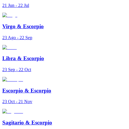
21 Jun - 22 Jul
Virgo
&
Escorpio
23 Ago - 22 Sep
Libra
&
Escorpio
23 Sep - 22 Oct
Escorpio
&
Escorpio
23 Oct - 21 Nov
Sagitario
&
Escorpio