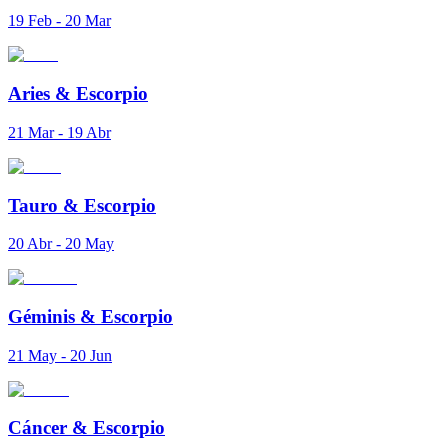
19 Feb - 20 Mar
Aries
&
Escorpio
21 Mar - 19 Abr
Tauro
&
Escorpio
20 Abr - 20 May
Géminis
&
Escorpio
21 May - 20 Jun
Cáncer
&
Escorpio