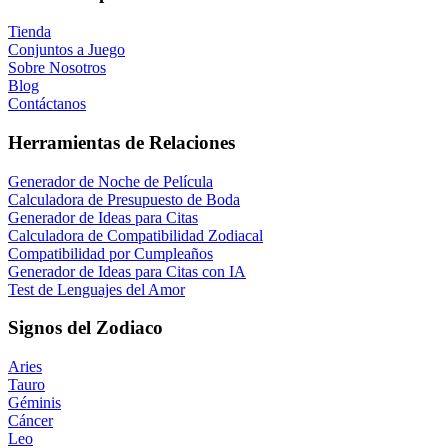
Tienda
Conjuntos a Juego
Sobre Nosotros
Blog
Contáctanos
Herramientas de Relaciones
Generador de Noche de Película
Calculadora de Presupuesto de Boda
Generador de Ideas para Citas
Calculadora de Compatibilidad Zodiacal
Compatibilidad por Cumpleaños
Generador de Ideas para Citas con IA
Test de Lenguajes del Amor
Signos del Zodiaco
Aries
Tauro
Géminis
Cáncer
Leo