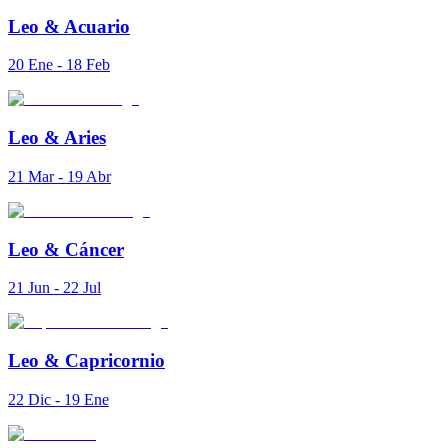
Leo
&
Acuario
20 Ene - 18 Feb
Leo
&
Aries
21 Mar - 19 Abr
Leo
&
Cáncer
21 Jun - 22 Jul
Leo
&
Capricornio
22 Dic - 19 Ene