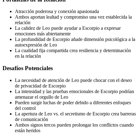
Atracción poderosa y conexión apasionada
Ambos aportan lealtad y compromiso una vez establecida la
relación
La calidez de Leo puede ayudar a Escorpio a expresar
emociones más abiertamente
La profundidad de Escorpio añade dimensión psicológica a la
autoexpresión de Leo
La cualidad fija compartida crea resiliencia y determinación
en la relación
Desafíos Potenciales
La necesidad de atención de Leo puede chocar con el deseo
de privacidad de Escorpio
La intensidad y las pruebas emocionales de Escorpio podrían
amenazar el orgullo de Leo
Pueden surgir luchas de poder debido a diferentes enfoques
del control
La apertura de Leo vs. el secretismo de Escorpio crea barreras
de comunicación
Ambos signos tercos pueden prolongar los conflictos cuando
están heridos