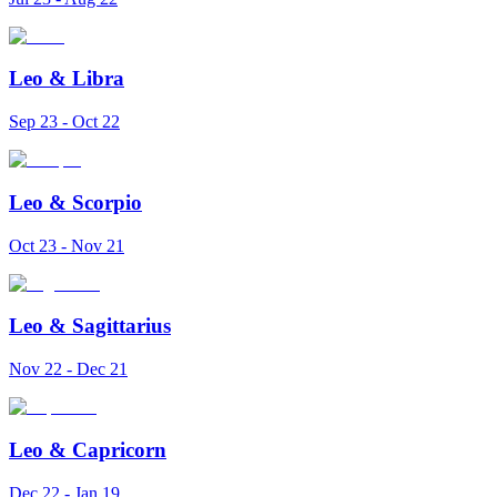
Leo
&
Libra
Sep 23 - Oct 22
Leo
&
Scorpio
Oct 23 - Nov 21
Leo
&
Sagittarius
Nov 22 - Dec 21
Leo
&
Capricorn
Dec 22 - Jan 19